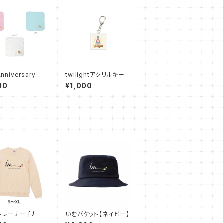
Anniversary刺
twilightアクリルキーホ
カチ
ルダー
00
¥1,000
mトレーナー [ナチ
いむバケット【ネイビー】
]