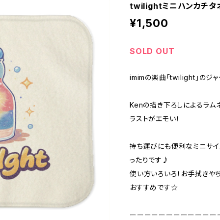
twilightミニハンカチ
¥1,500
SOLD OUT
imimの楽曲「twilight
Kenの描き下ろしによるラ
ラストがエモい！
持ち運びにも便利なミニサイ
ったりです♪
使い方いろいろ！お手拭きや
おすすめです☆
ーーーーーーーーーーーー