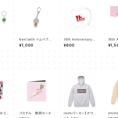
Ken〈with イムベアーV
16th Anniversaryポリ
16th 
er.〉アクリルキーホルダ
ショルダーバッグ
繍ハン
¥1,000
¥800
¥1,5
ー
IM CA
パステル 歌詞カード
imimパーカー【ホワイ
imi
ト】
ュラル