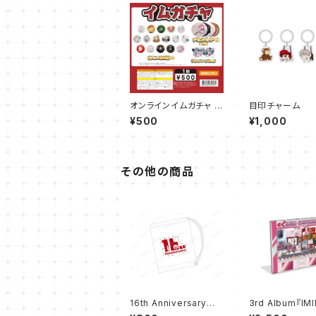
オンラインイムガチャ 2
目印チャーム
026 part2
¥500
¥1,000
その他の商品
16th Anniversaryポリ
3rd Album『IM
ショルダーバッグ
TCHER』