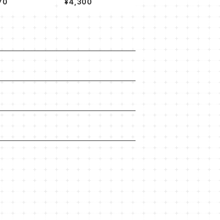
70
¥4,300