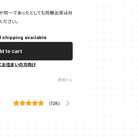
が同一であったとしても同梱出荷は対
ください。
l shipping available
d to cart
にお住まいの方向け
通報する
(128)