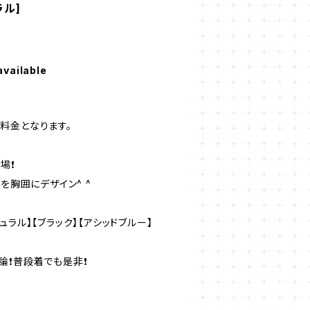
ラル]
available
料金となります。
❗️
を胸囲にデザイン^ ^
ラル】【ブラック】【アシッドブルー】
❗️普段着でも是非❗️