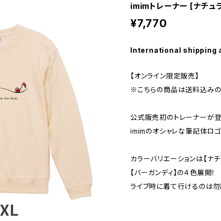
imimトレーナー [ナチュ
¥7,770
International shipping 
【オンライン限定販売】
※こちらの商品は送料込みの
公式販売初のトレーナーが登場
imimのオシャレな筆記体ロゴ
カラーバリエーションは【ナチュ
【バーガンディ】の４色展開！
ライブ時に着て行けるのは勿論