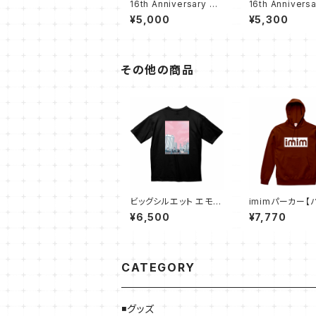
16th Anniversary T
16th Anniversa
シャツ【ホワイト SS〜L
シャツ【ホワイト 
¥5,000
¥5,300
L】
L】
その他の商品
ビッグシルエット エモい
imimパーカー【
むTシャツ（ブラック）
ンディ】
¥6,500
¥7,770
CATEGORY
◾️グッズ