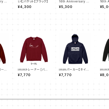
ry T
いむバケット【ブラック】
16th Anniversary T
16th 
3L〜5
シャツ【ブラック 3L〜5
シャツ
¥4,300
¥5,300
¥5,
L】
L】
バーガ
imimトレーナー [バー
imimパーカー【ネイビ
imi
ガンディ]
ー】
ク XX
¥7,770
¥7,770
¥8,