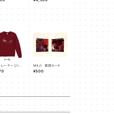
mトレーナー [バー
MAJI 歌詞カード
ィ]
70
¥500