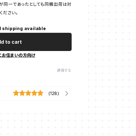
が同一であったとしても同梱出荷は対
ください。
l shipping available
d to cart
にお住まいの方向け
通報する
(128)