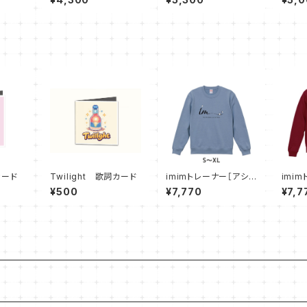
L】
L】
カード
Twilight 歌詞カード
imimトレーナー［アシッ
imi
ドブルー］
ガンデ
¥500
¥7,770
¥7,7