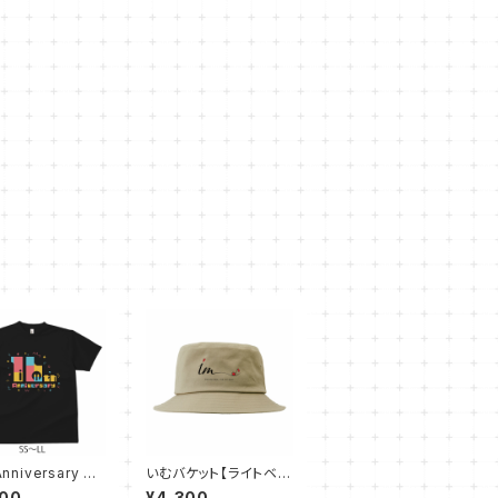
Anniversary T
いむバケット【ライトベー
【ブラック SS〜L
ジュ】
000
¥4,300