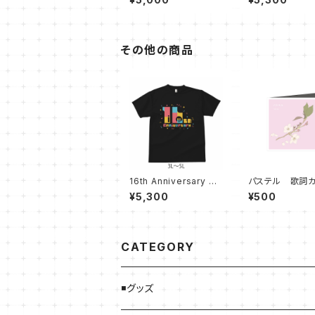
L】
L】
その他の商品
16th Anniversary T
パステル 歌詞
シャツ【ブラック 3L〜5
¥5,300
¥500
L】
CATEGORY
◾️グッズ